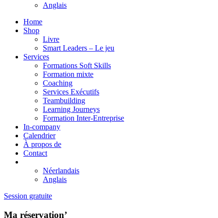
Anglais
Home
Shop
Livre
Smart Leaders – Le jeu
Services
Formations Soft Skills
Formation mixte
Coaching
Services Exécutifs
Teambuilding
Learning Journeys
Formation Inter-Entreprise
In-company
Calendrier
À propos de
Contact
Néerlandais
Anglais
Session gratuite
Ma réservation’