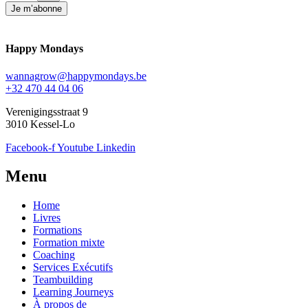
Je m’abonne
Happy Mondays
wannagrow@happymondays.be
+32 470 44 04 06
Verenigingsstraat 9
3010 Kessel-Lo
Facebook-f
Youtube
Linkedin
Menu
Home
Livres
Formations
Formation mixte
Coaching
Services Exécutifs
Teambuilding
Learning Journeys
À propos de