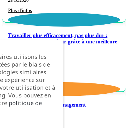
29/10/2026
Plus d'infos
Travailler plus efficacement, pas plus dur :
gagner 2 heures par jour grâce à une meilleure
organisation du travail
ires utilisons les
ées par le biais de
12/03/2026
ologies similaires
e expérience sur
Plus d'infos
votre utilisation et à
ng. Vous pouvez en
otre
politique de
Les bases du people management
09/04/2026