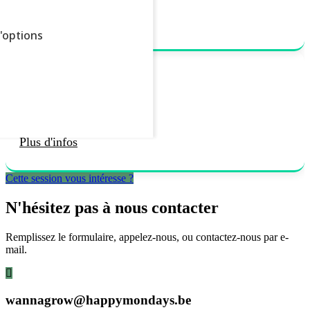
Plus d'infos
d'options
ter tous
Smart Leaders – Le jeu
Plus d'infos
Cette session vous intéresse ?
N'hésitez pas à nous contacter
Remplissez le formulaire, appelez-nous, ou contactez-nous par e-
mail.
wannagrow@happymondays.be