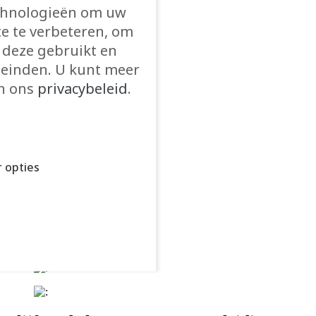
echnologieën om uw
te te verbeteren, om
 deze gebruikt en
einden. U kunt meer
in ons
privacybeleid
.
 opties
pteren