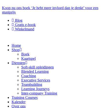
Koop nu ons boek ‘Je hebt meer invloed dan je denkt’ voor een
stuntprijs
Blog
Gratis e-book
Winkelmand
Home
Shop
Boek
Kaartspel
Diensten
Soft-skill opleidingen
Blended Learning
Coaching
Executive Services
Teambuilding
Learning Journeys
Inter-company Training
Training Courses
Kalender
Over ons