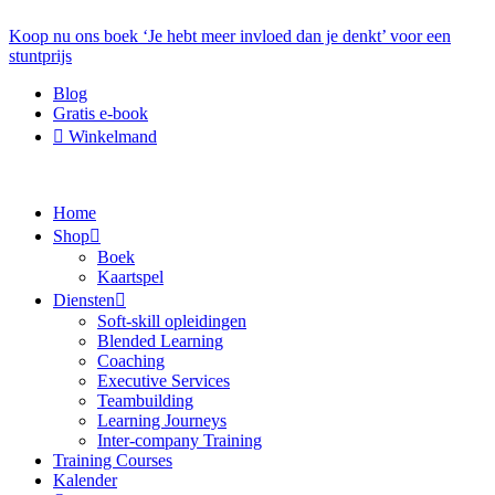
Koop nu ons boek ‘Je hebt meer invloed dan je denkt’ voor een
stuntprijs
Blog
Gratis e-book
Winkelmand
Home
Shop
Boek
Kaartspel
Diensten
Soft-skill opleidingen
Blended Learning
Coaching
Executive Services
Teambuilding
Learning Journeys
Inter-company Training
Training Courses
Kalender