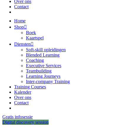
Over ons
Contact
Home
Shop
Boek
Kaartspel
Diensten
Soft-skill opleidingen
Blended Learning
Coaching
Executive Services
Teambuilding
Learning Journeys
Inter-company Training
Training Courses
Kalender
Over ons
Contact
Gratis infosessie
Digital discovery session