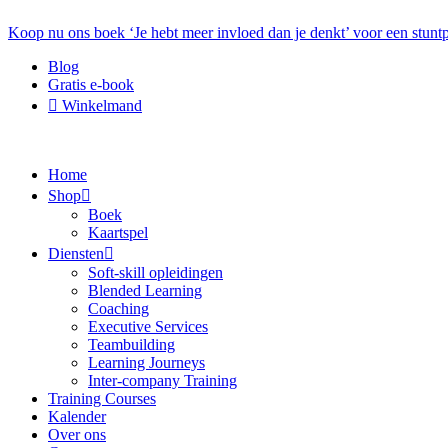
Koop nu ons boek ‘Je hebt meer invloed dan je denkt’ voor een stuntp
Blog
Gratis e-book
Winkelmand
Home
Shop
Boek
Kaartspel
Diensten
Soft-skill opleidingen
Blended Learning
Coaching
Executive Services
Teambuilding
Learning Journeys
Inter-company Training
Training Courses
Kalender
Over ons