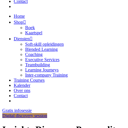
Contact
Home
Shop
Boek
Kaartspel
Diensten
Soft-skill opleidingen
Blended Learning
Coaching
Executive Services
Teambuilding
Learning Journeys
Inter-company Training
Training Courses
Kalender
Over ons
Contact
Gratis infosessie
Digital discovery session