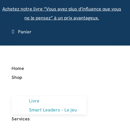
Achetez notre livre “Vous avez plus d’influence que vous
ne le pensez” à un prix avantageux.
Panier
Home
Shop
Livre
Smart Leaders – Le jeu
Services