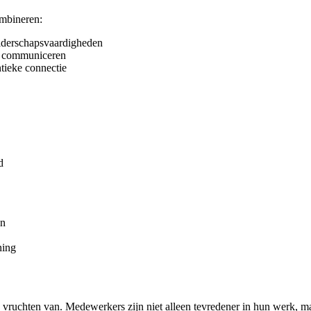
ombineren:
eiderschapsvaardigheden
an communiceren
tieke connectie
d
en
ning
 vruchten van. Medewerkers zijn niet alleen tevredener in hun werk, m