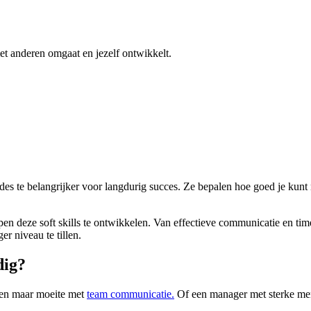
met anderen omgaat en jezelf ontwikkelt.
des te belangrijker voor langdurig succes. Ze bepalen hoe goed je kunt n
pen deze soft skills te ontwikkelen. Van effectieve communicatie en ti
r niveau te tillen.
odig?
eden maar moeite met
team communicatie.
Of een manager met sterke men