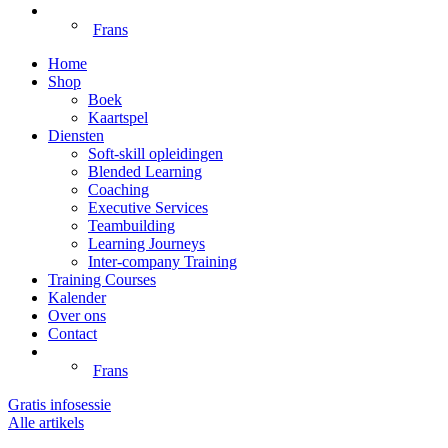
Frans
Home
Shop
Boek
Kaartspel
Diensten
Soft-skill opleidingen
Blended Learning
Coaching
Executive Services
Teambuilding
Learning Journeys
Inter-company Training
Training Courses
Kalender
Over ons
Contact
Frans
Gratis infosessie
Alle artikels