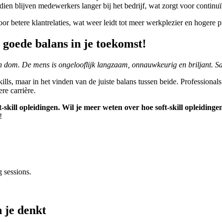
en blijven medewerkers langer bij het bedrijf, wat zorgt voor continu
 betere klantrelaties, wat weer leidt tot meer werkplezier en hogere pr
n goede balans in je toekomst!
en dom. De mens is ongelooflijk langzaam, onnauwkeurig en briljant. S
kills, maar in het vinden van de juiste balans tussen beide. Professiona
re carrière.
kill opleidingen. Wil je meer weten over hoe soft-skill opleidin
!
g sessions.
 je denkt