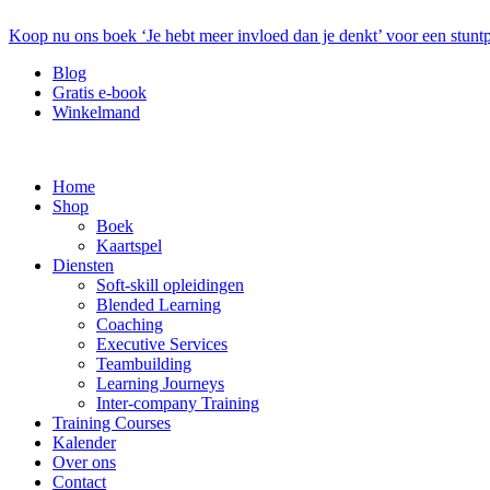
Koop nu ons boek ‘Je hebt meer invloed dan je denkt’ voor een stuntp
Blog
Gratis e-book
Winkelmand
Home
Shop
Boek
Kaartspel
Diensten
Soft-skill opleidingen
Blended Learning
Coaching
Executive Services
Teambuilding
Learning Journeys
Inter-company Training
Training Courses
Kalender
Over ons
Contact