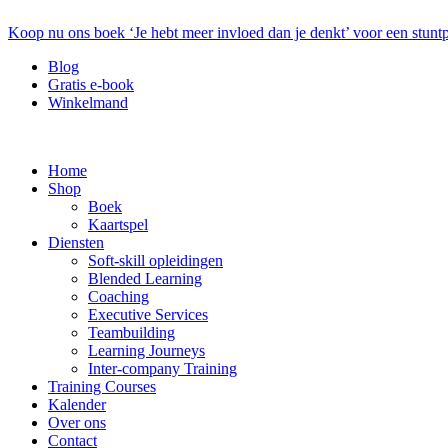
Koop nu ons boek ‘Je hebt meer invloed dan je denkt’ voor een stuntp
Blog
Gratis e-book
Winkelmand
Home
Shop
Boek
Kaartspel
Diensten
Soft-skill opleidingen
Blended Learning
Coaching
Executive Services
Teambuilding
Learning Journeys
Inter-company Training
Training Courses
Kalender
Over ons
Contact