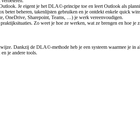
t verbeteren.
n Outlook. Je eigent je het DLA©-principe toe en leert Outlook als planni
inbox beter beheren, takenlijsten gebruiken en je ontdekt enkele quick w
te, OneDrive, Sharepoint, Teams, …) je werk vereenvoudigen.
 praktijksituaties. Zo weet je hoe ze werken, wat ze brengen en hoe je z
wijze. Dankzij de DLA©-methode heb je een systeem waarmee je in alle 
 en je andere tools.