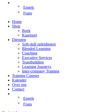
Engels
Frans
Home
Shop
Boek
Kaartspel
Diensten
Soft-skill opleidingen
Blended Learning
Coaching
Executive Services
Teambuilding
Learning Journeys
Inter-company Training
Training Courses
Kalender
Over ons
Contact
Engels
Frans