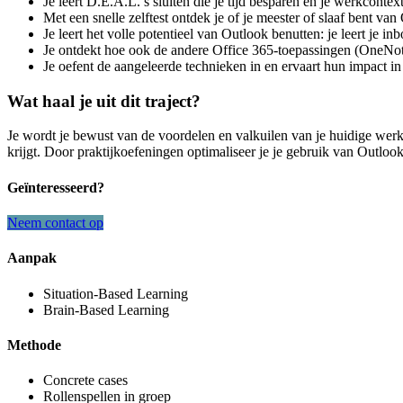
Je leert D.E.A.L.’s sluiten die je tijd besparen en je werkcontex
Met een snelle zelftest ontdek je of je meester of slaaf bent va
Je leert het volle potentieel van Outlook benutten: je leert je 
Je ontdekt hoe ook de andere Office 365-toepassingen (OneNo
Je oefent de aangeleerde technieken in en ervaart hun impact in
Wat haal je uit dit traject?
Je wordt je bewust van de voordelen en valkuilen van je huidige werk
krijgt. Door praktijkoefeningen optimaliseer je je gebruik van Outlook
Geïnteresseerd?
Neem contact op
Aanpak
Situation-Based Learning
Brain-Based Learning
Methode
Concrete cases
Rollenspellen in groep